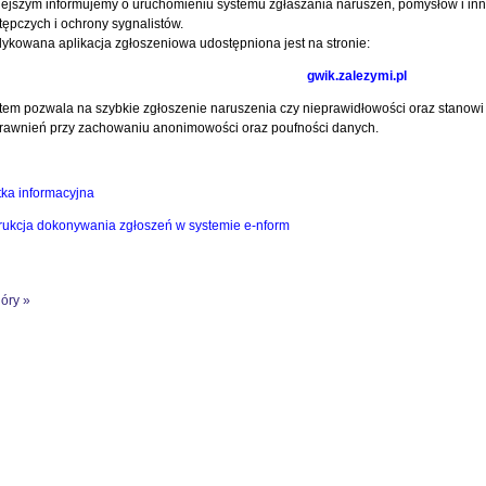
iejszym informujemy o uruchomieniu systemu zgłaszania naruszeń, pomysłów i in
tępczych i ochrony sygnalistów.
ykowana aplikacja zgłoszeniowa udostępniona jest na stronie:
gwik.zalezymi.pl
tem pozwala na szybkie zgłoszenie naruszenia czy nieprawidłowości oraz stanow
rawnień przy zachowaniu anonimowości oraz poufności danych.
tka informacyjna
trukcja dokonywania zgłoszeń w systemie e-nform
góry
»