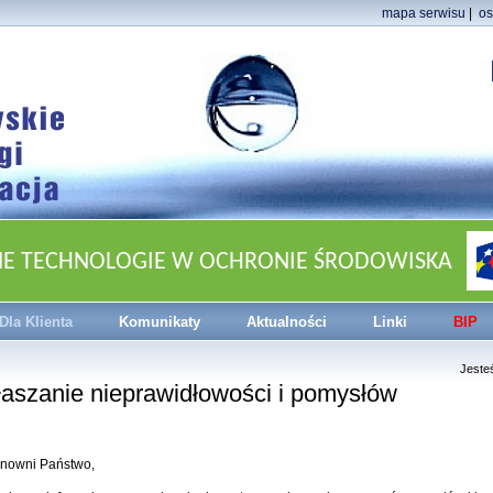
mapa serwisu
|
os
NE TECHNOLOGIE W OCHRONIE ŚRODOWISKA
Dla Klienta
Komunikaty
Aktualności
Linki
BIP
Jeste
łaszanie nieprawidłowości i pomysłów
nowni Państwo,