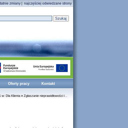
tatnie zmiany
|
najczęściej odwiedzane strony
Szukaj
Oferty pracy
Kontakt
ś w:
Dla Klienta
»
Zgłaszanie nieprawidłowości i ..