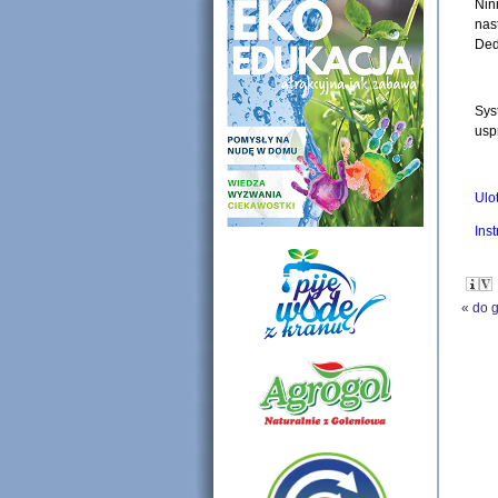
Nin
nas
Ded
Sys
usp
Ulo
Ins
«
do 