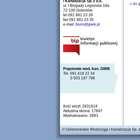
i Kanalizacja Sp. z o.o.
«
do 
ul. I Brygady Legionów 18a
72-100 Goleniów
tel 091 881 23 28
fax 091 881 23 35
e-mail:
biuro@gwik.pl
Pogotowie wod.-kan. GWiK
Tel. 091 418 22 34
0 503 197 796
Ilość wizyt: 2831618
Aktualna strona: 17697
Wydrukowano: 2893
© Goleniowskie Wodociągi i Kanalizacja Sp. z