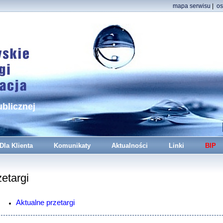
mapa serwisu
|
os
ublicznej
Dla Klienta
Komunikaty
Aktualności
Linki
BIP
etargi
Aktualne przetargi