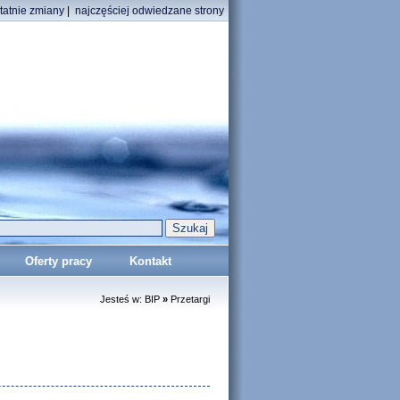
tatnie zmiany
|
najczęściej odwiedzane strony
Szukaj
Oferty pracy
Kontakt
Jesteś w:
BIP
»
Przetargi